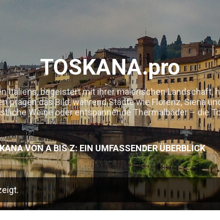
Direkt zum Hauptbereich
TOSKANA.pro
 Italiens, begeistert mit ihrer malerischen Landschaft, 
n prägen das Bild, während Städte wie Florenz, Siena und
stliche Weine oder entspannende Thermalbäder – die T
KANA VON A BIS Z: EIN UMFASSENDER ÜBERBLICK
ERATIONEN, GASTBEITRÄGE & EMPFEHLUNGEN
M
eigt.
SUM, DATENSCHUTZ, DISCLAIMER (HAFTUNGSAUSS