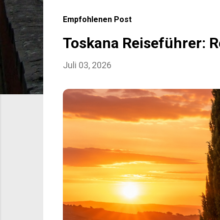
s
Empfohlenen Post
t
s
Toskana Reiseführer: R
Juli 03, 2026