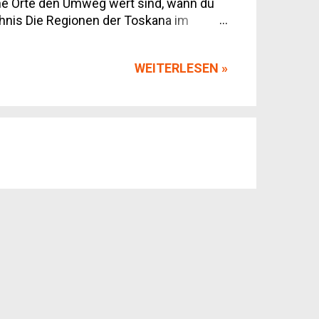
che Orte den Umweg wert sind, wann du
ichnis Die Regionen der Toskana im
nd Fortbewegung vor Ort Unterkünfte:
a
WEITERLESEN »