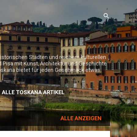
historischen Städten und reichem kulturellen
 Pisa mit Kunst, Architektur und Geschichte
oskana bietet für jeden Geschmack etwas.
ALLE TOSKANA ARTIKEL
EHR…
ALLE ANZEIGEN
CHLUSS)