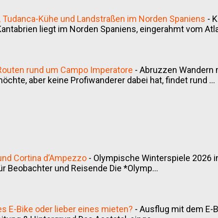
ss, Tudanca-Kühe und Landstraßen im Norden Spaniens
-
K
antabrien liegt im Norden Spaniens, eingerahmt vom Atlan
 Routen rund um Campo Imperatore
-
Abruzzen Wandern m
hte, aber keine Profiwanderer dabei hat, findet rund ...
 und Cortina d’Ampezzo
-
Olympische Winterspiele 2026 i
ür Beobachter und Reisende Die *Olymp...
es E-Bike oder lieber eines mieten?
-
Ausflug mit dem E-Bi