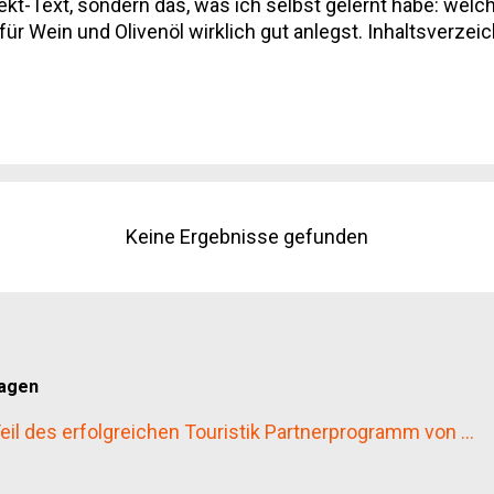
ekt-Text, sondern das, was ich selbst gelernt habe: wel
für Wein und Olivenöl wirklich gut anlegst. Inhaltsverze
ik: Wein, Olivenöl und Trüffel Beste Reisezeit Anreise u
n abseits der Postkartenmotive Häufige Fragen zur Toskan
Keine Ergebnisse gefunden
wagen
il des erfolgreichen Touristik Partnerprogramm von ...