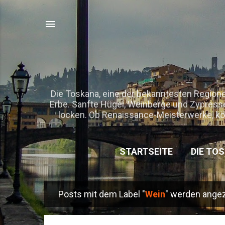
Die Toskana, eine der bekanntesten Regionen
Erbe. Sanfte Hügel, Weinberge und Zypresse
locken. Ob Renaissance-Meisterwerke, kö
STARTSEITE
DIE TOS
KOOP
Posts mit dem Label "
Wein
" werden angez
IMPRES
P
o