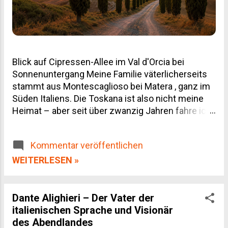
Blick auf Cipressen-Allee im Val d'Orcia bei
Sonnenuntergang Meine Familie väterlicherseits
stammt aus Montescaglioso bei Matera , ganz im
Süden Italiens. Die Toskana ist also nicht meine
Heimat – aber seit über zwanzig Jahren fahre ich
regelmäßig hin, geschäftlich wegen unserer
Weinpartnerschaften und privat, weil man von
Kommentar veröffentlichen
dieser Landschaft einfach nicht genug bekommt.
Dieser Toskana Reiseführer ist deshalb kein
WEITERLESEN »
Reiseprospekt-Text, sondern das, was ich selbst
gelernt habe: welche Orte den Umweg wert sind,
wann du besser wegbleibst, und wo du dein Geld
Dante Alighieri – Der Vater der
für Wein und Olivenöl wirklich gut anlegst.
italienischen Sprache und Visionär
Inhaltsverzeichnis Die Regionen der Toskana im
des Abendlandes