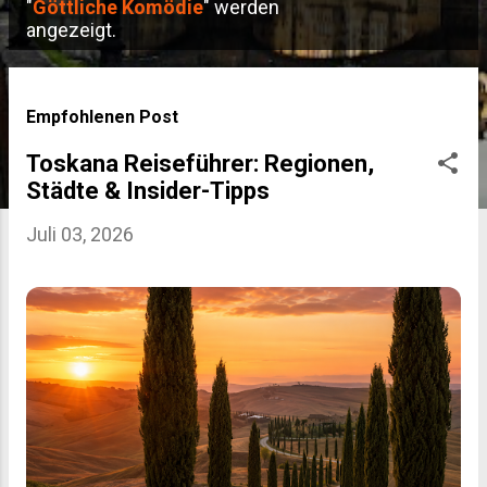
P
"
Göttliche Komödie
" werden
angezeigt.
o
s
t
Empfohlenen Post
s
Toskana Reiseführer: Regionen,
Städte & Insider-Tipps
Juli 03, 2026