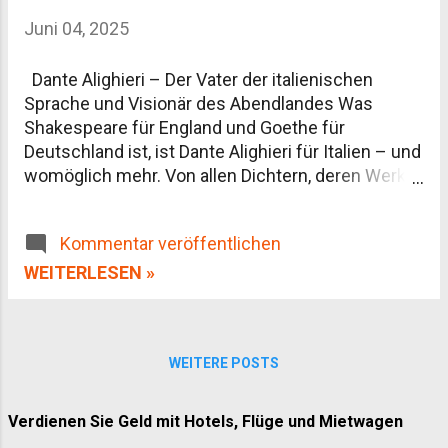
Überblick Die wichtigsten Städte Kulinarik: Wein,
Juni 04, 2025
Olivenöl und Trüffel Beste Reisezeit Anreise und
Fortbewegung vor Ort Unterkünfte: Agriturismo
Dante Alighieri – Der Vater der italienischen
statt Hotelkette Aktivitäten abseits der
Sprache und Visionär des Abendlandes Was
Postkartenmotive Häufige Fragen zur Toskana
Shakespeare für England und Goethe für
Deutschland ist, ist Dante Alighieri für Italien – und
womöglich mehr. Von allen Dichtern, deren Werke
das Fundament europäischer Literatur bilden, ist
Dante Alighieri (1265–1321) eine Gestalt von
Kommentar veröffentlichen
nahezu mythischer Größe. Er gilt nicht nur als
Begründer der modernen italienischen
WEITERLESEN »
Schriftsprache, sondern auch als Schöpfer eines
poetisch-theologischen Weltbildes, das bis heute
seine Strahlkraft nicht verloren hat. In einer Zeit
WEITERE POSTS
politischer Wirren und kirchlicher Machtkämpfe
schuf er mit der „Divina Commedia“ ein Werk, das
Literatur, Philosophie, Theologie und Politik auf
Verdienen Sie Geld mit Hotels, Flüge und Mietwagen
einzigartige Weise vereint. Steckbrief: Dante