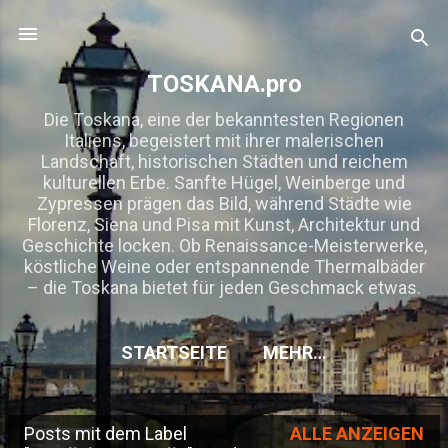
Direkt zum Hauptbereich
TOSKANA.pro
Die Toskana, eine der bekanntesten Regionen
Italiens, begeistert mit ihrer malerischen
Landschaft, historischen Städten und reichem
kulturellen Erbe. Sanfte Hügel, Weinberge und
Zypressen prägen das Bild, während Städte wie
Florenz, Siena und Pisa mit Kunst, Architektur und
Geschichte locken. Ob Renaissance-Meisterwerke,
köstliche Weine oder entspannende Thermalbäder
– die Toskana bietet für jeden Geschmack etwas.
STARTSEITE
MEHR…
Posts mit dem Label
ALLE ANZEIGEN