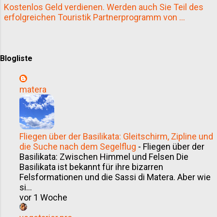
Kostenlos Geld verdienen. Werden auch Sie Teil des
Alighieri Geboren: 1265 in Florenz, Italien
erfolgreichen Touristik Partnerprogramm von ...
Gestorben: 1321 in Ravenna Beruf: Dichter,
Philosoph, Politiker Bekanntestes Werk: Divina
Commedia (Die Göttliche Komödie) Sprache:
Florentinisches Italienisch Bedeutung: Be...
Blogliste
matera
Fliegen über der Basilikata: Gleitschirm, Zipline und
die Suche nach dem Segelflug
-
Fliegen über der
Basilikata: Zwischen Himmel und Felsen Die
Basilikata ist bekannt für ihre bizarren
Felsformationen und die Sassi di Matera. Aber wie
si...
vor 1 Woche