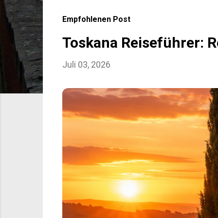
s
Empfohlenen Post
t
s
Toskana Reiseführer: R
Juli 03, 2026