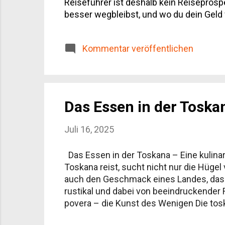
Reiseführer ist deshalb kein Reiseprosp
besser wegbleibst, und wo du dein Geld 
Überblick Die wichtigsten Städte Kulinar
Agriturismo statt Hotelkette Aktivitäte
Kommentar veröffentlichen
Das Essen in der Toskan
Juli 16, 2025
Das Essen in der Toskana – Eine kulinar
Toskana reist, sucht nicht nur die Hügel
auch den Geschmack eines Landes, das si
rustikal und dabei von beeindruckender R
povera – die Kunst des Wenigen Die tosk
Schlichtheit liegt eine Philosophie, die