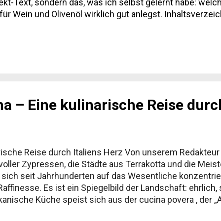
ekt-Text, sondern das, was ich selbst gelernt habe: wel
für Wein und Olivenöl wirklich gut anlegst. Inhaltsverze
ik: Wein, Olivenöl und Trüffel Beste Reisezeit Anreise u
n abseits der Postkartenmotive Häufige Fragen zur Toskan
a – Eine kulinarische Reise durch
ische Reise durch Italiens Herz Von unserem Redakteur f
 voller Zypressen, die Städte aus Terrakotta und die Mei
ch seit Jahrhunderten auf das Wesentliche konzentriert
affinesse. Es ist ein Spiegelbild der Landschaft: ehrlic
anische Küche speist sich aus der cucina povera , der 
 heute wieder an Bedeutung gewinnt: die Konzentration auf