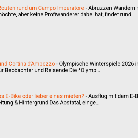
 Routen rund um Campo Imperatore
-
Abruzzen Wandern m
hte, aber keine Profiwanderer dabei hat, findet rund ...
 und Cortina d’Ampezzo
-
Olympische Winterspiele 2026 i
ür Beobachter und Reisende Die *Olymp...
es E-Bike oder lieber eines mieten?
-
Ausflug mit dem E-Bi
inleitung & Hintergrund Das Aostatal, einge...