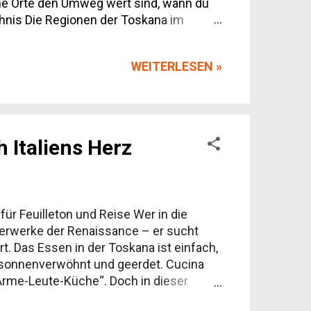
che Orte den Umweg wert sind, wann du
ichnis Die Regionen der Toskana im
nd Fortbewegung vor Ort Unterkünfte:
a
WEITERLESEN »
 Italiens Herz
ür Feuilleton und Reise Wer in die
sterwerke der Renaissance – er sucht
. Das Essen in der Toskana ist einfach,
h, sonnenverwöhnt und geerdet. Cucina
„Arme-Leute-Küche“. Doch in dieser
 regionale, saisonale und unverfälschte