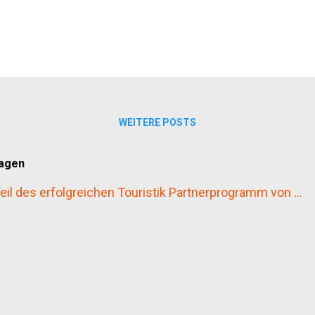
e berühmte fettunta – mit gutem Olivenöl und etwas Knob
der Arezzo trifft ma...
WEITERE POSTS
wagen
il des erfolgreichen Touristik Partnerprogramm von ...