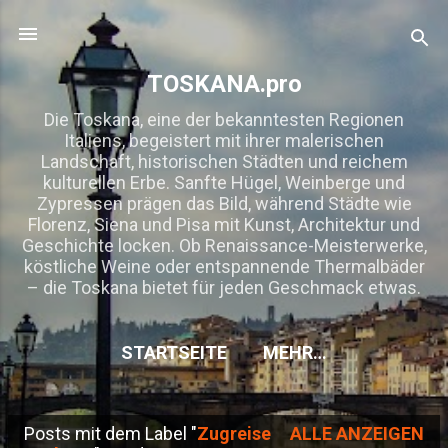
Direkt zum Hauptbereich
TOSKANA.pro
Die Toskana, eine der bekanntesten Regionen
Italiens, begeistert mit ihrer malerischen
Landschaft, historischen Städten und reichem
kulturellen Erbe. Sanfte Hügel, Weinberge und
Zypressen prägen das Bild, während Städte wie
Florenz, Siena und Pisa mit Kunst, Architektur und
Geschichte locken. Ob Renaissance-Meisterwerke,
köstliche Weine oder entspannende Thermalbäder
– die Toskana bietet für jeden Geschmack etwas.
STARTSEITE
MEHR…
Posts mit dem Label "
Zugreise
ALLE ANZEIGEN