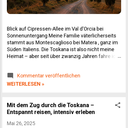
Blick auf Cipressen-Allee im Val d'Orcia bei
Sonnenuntergang Meine Familie väterlicherseits
stammt aus Montescaglioso bei Matera , ganz im
Süden Italiens. Die Toskana ist also nicht meine
Heimat – aber seit über zwanzig Jahren fahre ich
regelmäßig hin, geschäftlich wegen unserer
Weinpartnerschaften und privat, weil man von
Kommentar veröffentlichen
dieser Landschaft einfach nicht genug bekommt.
Dieser Toskana Reiseführer ist deshalb kein
WEITERLESEN »
Reiseprospekt-Text, sondern das, was ich selbst
gelernt habe: welche Orte den Umweg wert sind,
wann du besser wegbleibst, und wo du dein Geld
Mit dem Zug durch die Toskana –
für Wein und Olivenöl wirklich gut anlegst.
Entspannt reisen, intensiv erleben
Inhaltsverzeichnis Die Regionen der Toskana im
Mai 26, 2025
Überblick Die wichtigsten Städte Kulinarik: Wein,