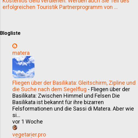
Kostenlos Geld verdienen. Werden auch Sie Teil des
durch die Toskana? Nachhaltigkeit
erfolgreichen Touristik Partnerprogramm von ...
trifft Komfort Das Bahnfahren bietet
eine klimafreundliche Alternative
zum Auto oder Flugzeug. Der CO₂-
Blogliste
Ausstoß pro Personenkilometer ist
deutlich geringer, und die Bahnlinien
in der Toskana führen oft direkt
matera
durch beeindruckende Landschaften,
vorbei an Weinbergen, Olivenhainen
und historischen Städten. Zudem
entfällt die mühsame Parkplat...
Fliegen über der Basilikata: Gleitschirm, Zipline und
die Suche nach dem Segelflug
-
Fliegen über der
Basilikata: Zwischen Himmel und Felsen Die
Basilikata ist bekannt für ihre bizarren
Felsformationen und die Sassi di Matera. Aber wie
si...
vor 1 Woche
vegetarier.pro