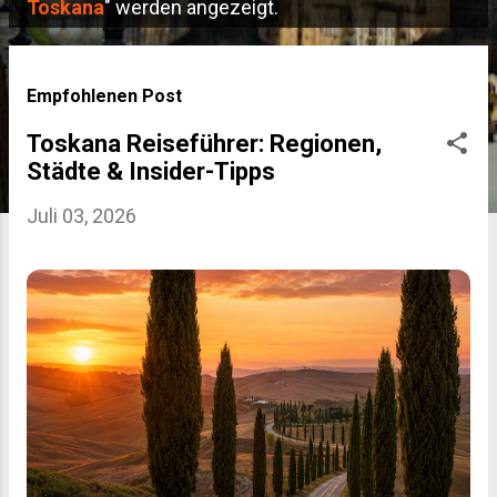
P
Toskana
" werden angezeigt.
o
s
Empfohlenen Post
t
Toskana Reiseführer: Regionen,
s
Städte & Insider-Tipps
Juli 03, 2026