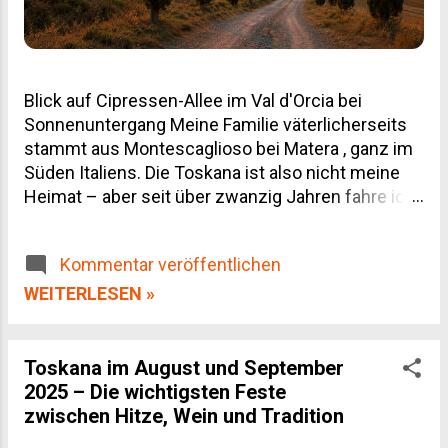
Blick auf Cipressen-Allee im Val d'Orcia bei
Sonnenuntergang Meine Familie väterlicherseits
stammt aus Montescaglioso bei Matera , ganz im
Süden Italiens. Die Toskana ist also nicht meine
Heimat – aber seit über zwanzig Jahren fahre ich
regelmäßig hin, geschäftlich wegen unserer
Weinpartnerschaften und privat, weil man von
Kommentar veröffentlichen
dieser Landschaft einfach nicht genug bekommt.
Dieser Toskana Reiseführer ist deshalb kein
WEITERLESEN »
Reiseprospekt-Text, sondern das, was ich selbst
gelernt habe: welche Orte den Umweg wert sind,
wann du besser wegbleibst, und wo du dein Geld
Toskana im August und September
für Wein und Olivenöl wirklich gut anlegst.
2025 – Die wichtigsten Feste
Inhaltsverzeichnis Die Regionen der Toskana im
zwischen Hitze, Wein und Tradition
Überblick Die wichtigsten Städte Kulinarik: Wein,