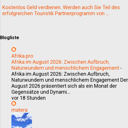
sind wie leergefegt, Strände brechend voll. In der
Kostenlos Geld verdienen. Werden auch Sie Teil des
Toskana bedeutet Ferragosto vor allem eines:
erfolgreichen Touristik Partnerprogramm von ...
Gemeinschaft. Picknick im Park, gegrilltes Fleisch
auf dem Land, Feuerwerk in den Küs...
Blogliste
Afrika.pro
Afrika im August 2026: Zwischen Aufbruch,
Naturwundern und menschlichem Engagement
-
Afrika im August 2026: Zwischen Aufbruch,
Naturwundern und menschlichem Engagement Der
August 2026 präsentiert sich als ein Monat der
Gegensätze und Dynami...
vor 18 Stunden
matera