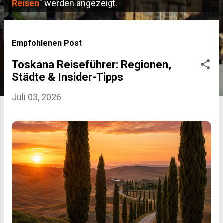
P
Reisen
" werden angezeigt.
o
s
Empfohlenen Post
t
Toskana Reiseführer: Regionen,
s
Städte & Insider-Tipps
Juli 03, 2026