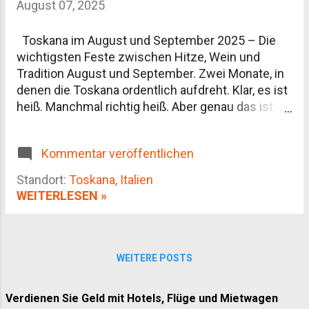
August 07, 2025
Olivenöl und Trüffel Beste Reisezeit Anreise und
Fortbewegung vor Ort Unterkünfte: Agriturismo
Toskana im August und September 2025 – Die
statt Hotelkette Aktivitäten abseits der
wichtigsten Feste zwischen Hitze, Wein und
Postkartenmotive Häufige Fragen zur Toskana
Tradition August und September. Zwei Monate, in
denen die Toskana ordentlich aufdreht. Klar, es ist
heiß. Manchmal richtig heiß. Aber genau das ist
auch Teil des Erlebnisses. Wer sich auf den
Rhythmus einlässt – Mittagsschlaf statt
Kommentar veröffentlichen
Sightseeing-Marathon, ein spätes Abendessen,
das bis Mitternacht dauert – bekommt viel zurück.
Standort:
Toskana, Italien
Vor allem: Feste. Und zwar nicht irgendwelche,
WEITERLESEN »
sondern verwurzelte, mit echter Stimmung. Ohne
die ganz große Show, aber mit echtem Charakter.
Hier ein Überblick über die wichtigsten Events im
Spätsommer 2025. Vielleicht ist ja was dabei –
WEITERE POSTS
oder du planst drum herum, wenn dir nach Ruhe
ist. Ferragosto – 15. August Der 15. August ist der
Verdienen Sie Geld mit Hotels, Flüge und Mietwagen
Feiertag in Italien. Und ja, es ist überall voll. Städte