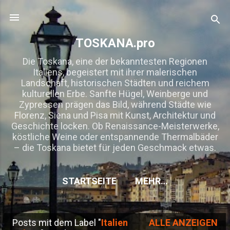
Direkt zum Hauptbereich
TOSKANA.pro
Die Toskana, eine der bekanntesten Regionen
Italiens, begeistert mit ihrer malerischen
Landschaft, historischen Städten und reichem
kulturellen Erbe. Sanfte Hügel, Weinberge und
Zypressen prägen das Bild, während Städte wie
Florenz, Siena und Pisa mit Kunst, Architektur und
Geschichte locken. Ob Renaissance-Meisterwerke,
köstliche Weine oder entspannende Thermalbäder
– die Toskana bietet für jeden Geschmack etwas.
STARTSEITE
MEHR…
Posts mit dem Label "
Italien
ALLE ANZEIGEN