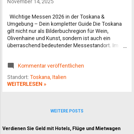
November 14, 2025
Überblick Die wichtigsten Städte Kulinarik: Wein,
Olivenöl und Trüffel Beste Reisezeit Anreise und
Wichtige Messen 2026 in der Toskana &
Fortbewegung vor Ort Unterkünfte: Agriturismo
Umgebung – Dein kompletter Guide Die Toskana
statt Hotelkette Aktivitäten abseits der
gilt nicht nur als Bilderbuchregion für Wein,
Postkartenmotive Häufige Fragen zur Toskana
Olivenhaine und Kunst, sondern ist auch ein
überraschend bedeutender Messestandort. Im
Jahr 2026 finden hier einige hochkarätige
Fachmessen statt, die Branchen von Hospitality
Kommentar veröffentlichen
über Schmuckhandwerk bis hin zur nautischen
Technik abdecken. In diesem Blogartikel nehme
Standort:
Toskana, Italien
ich dich mit durch die wichtigsten Events – mit
WEITERLESEN »
allen Fakten, Einblicken und ganz praktischen
Tipps. Überblick: Warum Messen in der Toskana
relevant sind Bevor wir konkret werden: Die
Toskana ist nicht nur touristisch attraktiv, sondern
WEITERE POSTS
auch ein wirtschaftliches Zentrum für mehrere
Spezialbranchen – seit langem, aber zunehmend
Verdienen Sie Geld mit Hotels, Flüge und Mietwagen
auch auf Messeniveau. Städte wie Florenz, Arezzo