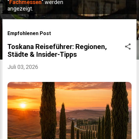
P
"
Fachmessen
" werden
angezeigt.
o
s
t
Empfohlenen Post
s
Toskana Reiseführer: Regionen,
Städte & Insider-Tipps
Juli 03, 2026