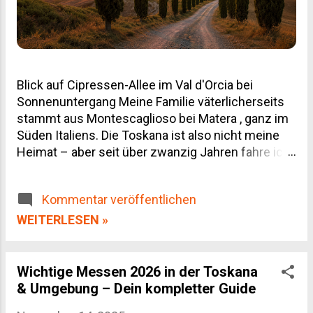
Blick auf Cipressen-Allee im Val d'Orcia bei
Sonnenuntergang Meine Familie väterlicherseits
stammt aus Montescaglioso bei Matera , ganz im
Süden Italiens. Die Toskana ist also nicht meine
Heimat – aber seit über zwanzig Jahren fahre ich
regelmäßig hin, geschäftlich wegen unserer
Weinpartnerschaften und privat, weil man von
Kommentar veröffentlichen
dieser Landschaft einfach nicht genug bekommt.
Dieser Toskana Reiseführer ist deshalb kein
WEITERLESEN »
Reiseprospekt-Text, sondern das, was ich selbst
gelernt habe: welche Orte den Umweg wert sind,
wann du besser wegbleibst, und wo du dein Geld
Wichtige Messen 2026 in der Toskana
für Wein und Olivenöl wirklich gut anlegst.
& Umgebung – Dein kompletter Guide
Inhaltsverzeichnis Die Regionen der Toskana im