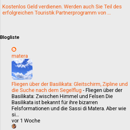
oder Carrara bieten perfekte Locations mit
Kostenlos Geld verdienen. Werden auch Sie Teil des
historischer Atmosphäre und moderner
erfolgreichen Touristik Partnerprogramm von ...
Infrastruktur. Das Veranstaltungszentrum
„CarraraFiere“ etwa ist ein etablierter
Messestandort. Für Besucher:innen wie A...
Blogliste
matera
Fliegen über der Basilikata: Gleitschirm, Zipline und
die Suche nach dem Segelflug
-
Fliegen über der
Basilikata: Zwischen Himmel und Felsen Die
Basilikata ist bekannt für ihre bizarren
Felsformationen und die Sassi di Matera. Aber wie
si...
vor 1 Woche