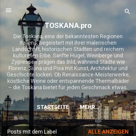
Direkt zum Hauptbereich
TOSKANA.pro
Die Toskana, eine der bekanntesten Regionen
Italiens, begeistert mit ihrer malerischen
Landschaft, historischen Städten und reichem
kulturellen Erbe. Sanfte Hügel, Weinberge und
Zypressen prägen das Bild, während Städte wie
Florenz, Siena und Pisa mit Kunst, Architektur und
Geschichte locken. Ob Renaissance-Meisterwerke,
köstliche Weine oder entspannende Thermalbäder
– die Toskana bietet für jeden Geschmack etwas.
STARTSEITE
MEHR…
Posts mit dem Label
ALLE ANZEIGEN