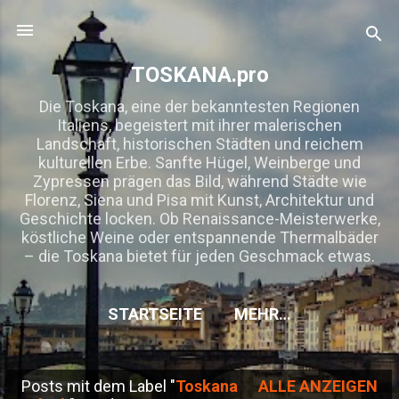
Direkt zum Hauptbereich
TOSKANA.pro
Die Toskana, eine der bekanntesten Regionen
Italiens, begeistert mit ihrer malerischen
Landschaft, historischen Städten und reichem
kulturellen Erbe. Sanfte Hügel, Weinberge und
Zypressen prägen das Bild, während Städte wie
Florenz, Siena und Pisa mit Kunst, Architektur und
Geschichte locken. Ob Renaissance-Meisterwerke,
köstliche Weine oder entspannende Thermalbäder
– die Toskana bietet für jeden Geschmack etwas.
STARTSEITE
MEHR…
Posts mit dem Label "
Toskana
ALLE ANZEIGEN