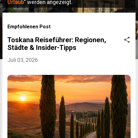
P
Urlaub
" werden angezeigt.
o
s
Empfohlenen Post
t
Toskana Reiseführer: Regionen,
s
Städte & Insider-Tipps
Juli 03, 2026