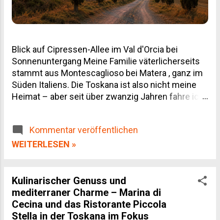
Blick auf Cipressen-Allee im Val d'Orcia bei
Sonnenuntergang Meine Familie väterlicherseits
stammt aus Montescaglioso bei Matera , ganz im
Süden Italiens. Die Toskana ist also nicht meine
Heimat – aber seit über zwanzig Jahren fahre ich
regelmäßig hin, geschäftlich wegen unserer
Weinpartnerschaften und privat, weil man von
Kommentar veröffentlichen
dieser Landschaft einfach nicht genug bekommt.
Dieser Toskana Reiseführer ist deshalb kein
WEITERLESEN »
Reiseprospekt-Text, sondern das, was ich selbst
gelernt habe: welche Orte den Umweg wert sind,
wann du besser wegbleibst, und wo du dein Geld
Kulinarischer Genuss und
für Wein und Olivenöl wirklich gut anlegst.
mediterraner Charme – Marina di
Inhaltsverzeichnis Die Regionen der Toskana im
Cecina und das Ristorante Piccola
Überblick Die wichtigsten Städte Kulinarik: Wein,
Stella in der Toskana im Fokus