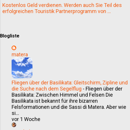
Kostenlos Geld verdienen. Werden auch Sie Teil des
Destination. Der kleine Ortsteil von
erfolgreichen Touristik Partnerprogramm von ...
Cecina liegt direkt an der
etruskischen Riviera und überzeugt
mit seiner durchdachten
touristischen Infrastruktur,
Blogliste
gepflegten Stränden, einem
naturnahen Hinterland – und einem
Restaurant, das wir mit bestem
matera
Gewissen weiterempfehlen können:
Piccola Stella . Marina di Cecina –
touristisch geprägt, doch mit Stil
Marina di Cecina präsentiert sich als
Fliegen über der Basilikata: Gleitschirm, Zipline und
die Suche nach dem Segelflug
-
Fliegen über der
eine Ortschaft, die sich voll und ganz
Basilikata: Zwischen Himmel und Felsen Die
dem Tourismus verschrieben hat –
Basilikata ist bekannt für ihre bizarren
und das auf pr...
Felsformationen und die Sassi di Matera. Aber wie
si...
vor 1 Woche