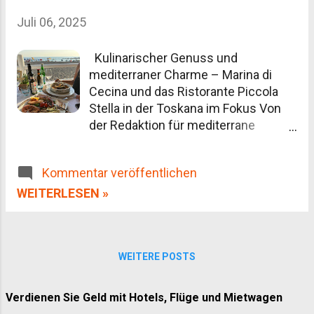
Olivenöl und Trüffel Beste Reisezeit Anreise und
Juli 06, 2025
Fortbewegung vor Ort Unterkünfte: Agriturismo
statt Hotelkette Aktivitäten abseits der
Kulinarischer Genuss und
Postkartenmotive Häufige Fragen zur Toskana
mediterraner Charme – Marina di
Cecina und das Ristorante Piccola
Stella in der Toskana im Fokus Von
der Redaktion für mediterrane
Gastrokultur und Reisetrends Die
Toskana – eine Region, die für ihre
Kommentar veröffentlichen
malerischen Landschaften,
geschichtsträchtigen Städte und
WEITERLESEN »
nicht zuletzt ihre kulinarische
Raffinesse weltweit bekannt ist. Wer
jedoch abseits der bekannten
WEITERE POSTS
Touristenströme ein authentisches
Stück toskanischer Küstenkultur
erleben möchte, findet in Marina di
Verdienen Sie Geld mit Hotels, Flüge und Mietwagen
Cecina eine besonders reizvolle