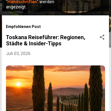
P
"
Handschriften
" werden
angezeigt.
o
s
t
Empfohlenen Post
s
Toskana Reiseführer: Regionen,
Städte & Insider-Tipps
Juli 03, 2026