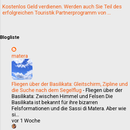
entworfen. Ja, genau: der Michelangelo. Und das
Kostenlos Geld verdienen. Werden auch Sie Teil des
merkt man: Jede Treppe, jeder Gang, jede
erfolgreichen Touristik Partnerprogramm von ...
Bücherbank ist so durchdacht, dass man fast
glaubt, der Raum erzählt seine eigene Geschichte.
D...
Blogliste
matera
Fliegen über der Basilikata: Gleitschirm, Zipline und
die Suche nach dem Segelflug
-
Fliegen über der
Basilikata: Zwischen Himmel und Felsen Die
Basilikata ist bekannt für ihre bizarren
Felsformationen und die Sassi di Matera. Aber wie
si...
vor 1 Woche