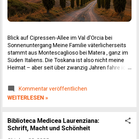
Blick auf Cipressen-Allee im Val d'Orcia bei
Sonnenuntergang Meine Familie väterlicherseits
stammt aus Montescaglioso bei Matera , ganz im
Süden Italiens. Die Toskana ist also nicht meine
Heimat – aber seit über zwanzig Jahren fahre ich
regelmäßig hin, geschäftlich wegen unserer
Weinpartnerschaften und privat, weil man von
Kommentar veröffentlichen
dieser Landschaft einfach nicht genug bekommt.
Dieser Toskana Reiseführer ist deshalb kein
WEITERLESEN »
Reiseprospekt-Text, sondern das, was ich selbst
gelernt habe: welche Orte den Umweg wert sind,
wann du besser wegbleibst, und wo du dein Geld
Biblioteca Medicea Laurenziana:
für Wein und Olivenöl wirklich gut anlegst.
Schrift, Macht und Schönheit
Inhaltsverzeichnis Die Regionen der Toskana im