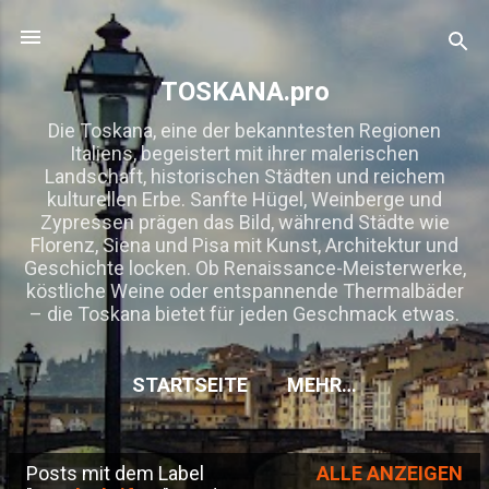
Direkt zum Hauptbereich
TOSKANA.pro
Die Toskana, eine der bekanntesten Regionen
Italiens, begeistert mit ihrer malerischen
Landschaft, historischen Städten und reichem
kulturellen Erbe. Sanfte Hügel, Weinberge und
Zypressen prägen das Bild, während Städte wie
Florenz, Siena und Pisa mit Kunst, Architektur und
Geschichte locken. Ob Renaissance-Meisterwerke,
köstliche Weine oder entspannende Thermalbäder
– die Toskana bietet für jeden Geschmack etwas.
STARTSEITE
MEHR…
Posts mit dem Label
ALLE ANZEIGEN