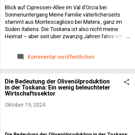
Blick auf Cipressen-Allee im Val d'Orcia bei
Sonnenuntergang Meine Familie väterlicherseits
stammt aus Montescaglioso bei Matera , ganz im
Süden Italiens. Die Toskana ist also nicht meine
Heimat – aber seit über zwanzig Jahren fahre ich
regelmäßig hin, geschäftlich wegen unserer
Weinpartnerschaften und privat, weil man von dieser
Kommentar veröffentlichen
Landschaft einfach nicht genug bekommt. Dieser
Toskana Reiseführer ist deshalb kein
Reiseprospekt-Text, sondern das, was ich selbst
gelernt habe: welche Orte den Umweg wert sind,
Die Bedeutung der Olivenölproduktion
in der Toskana: Ein wenig beleuchteter
wann du besser wegbleibst, und wo du dein Geld für
Wirtschaftssektor
Wein und Olivenöl wirklich gut anlegst.
Inhaltsverzeichnis Die Regionen der Toskana im
Oktober 19, 2024
Überblick Die wichtigsten Städte Kulinarik: Wein,
Olivenöl und Trüffel Beste Reisezeit Anreise und
Fortbewegung vor Ort Unterkünfte: Agriturismo statt
Hotelkette Aktivitäten abseits der Postkartenmotive
Die Bedeutung der Olivenölproduktion in der Toskana: