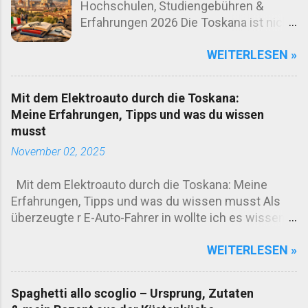
Hochschulen, Studiengebühren &
Erfahrungen 2026 Die Toskana ist nicht
nur für ihre malerischen Hügel,
WEITERLESEN »
Weinberge und Renaissance-Kunst
bekannt – sie ist auch eines der
wichtigsten Bildungszentren Italiens.
Mit dem Elektroauto durch die Toskana:
Mit drei großen staatlichen
Meine Erfahrungen, Tipps und was du wissen
Universitäten, exzellenten
musst
Spezialinstituten und einem
November 02, 2025
einzigartigen Flair zieht die Region
jedes Jahr tausende internationale
Mit dem Elektroauto durch die Toskana: Meine
Studierende an. Doch was bedeutet es
Erfahrungen, Tipps und was du wissen musst Als
wirklich, in der Toskana zu studieren?
überzeugte r E-Auto-Fahrer in wollte ich es wissen:
Welche Uni passt zu wem? Und wie
Wie gut funktioniert Elektromobilität eigentlich in
hoch sind die tatsächlichen Kosten?
WEITERLESEN »
Italien – genauer gesagt in der malerischen
Dieser Guide liefert alle Fakten, Tabellen
Toskana? Die Region ist bekannt für sanfte Hügel,
und ehrlichen Erfahrungsberichte –
Zypressenalleen und charmante Dörfer. Aber ist sie
geschrieben für alle, die ernsthaft über
Spaghetti allo scoglio – Ursprung, Zutaten
auch bereit für nachhaltige Mobilität? Ich habe es
ein Studium in Italiens schönster