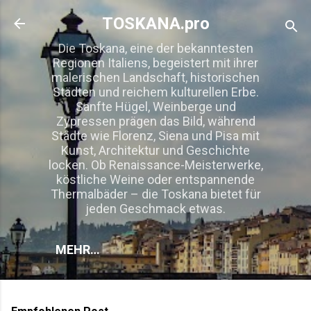
Direkt zum Hauptbereich
TOSKANA.pro
Die Toskana, eine der bekanntesten
Regionen Italiens, begeistert mit ihrer
malerischen Landschaft, historischen
Städten und reichem kulturellen Erbe.
Sanfte Hügel, Weinberge und
Zypressen prägen das Bild, während
Städte wie Florenz, Siena und Pisa mit
Kunst, Architektur und Geschichte
locken. Ob Renaissance-Meisterwerke,
köstliche Weine oder entspannende
Thermalbäder – die Toskana bietet für
jeden Geschmack etwas.
MEHR…