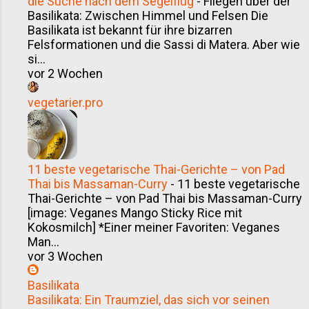
die Suche nach dem Segelflug
-
Fliegen über der
stellte mir einen Teller hin – dampfend,
Basilikata: Zwischen Himmel und Felsen Die
bunt, lebendig: Spaghetti allo scoglio .
Basilikata ist bekannt für ihre bizarren
Erster Bissen – und ich wusste, das ist
Felsformationen und die Sassi di Matera. Aber wie
si...
nicht einfach Pasta mit
vor 2 Wochen
Meeresfrüchten. Das ist Meer auf
einem Teller. Die Wurzeln: Woher
vegetarier.pro
kommt Spaghetti allo scoglio? Der
Name „allo scoglio“ bedeutet wörtlich
„am Felsen“. Gemeint sind die felsigen
Küstenstreifen, an denen Muscheln,
11 beste vegetarische Thai-Gerichte – von Pad
Herzmuscheln und andere Schalenti...
Thai bis Massaman-Curry
-
11 beste vegetarische
Thai-Gerichte – von Pad Thai bis Massaman-Curry
[image: Veganes Mango Sticky Rice mit
Kokosmilch] *Einer meiner Favoriten: Veganes
Man...
vor 3 Wochen
Basilikata
Basilikata: Ein Traumziel, das sich vor seinen